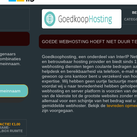
BE
CATEG
GOEDE WEBHOSTING HOEFT NIET DUUR TE
igenaars
Goedkoophosting, een onderdeel van InterIP Net
combinaties
en betrouwbaar hosting provider en biedt sinds
domeinnaam.
webhosting diensten tegen coulante bedragen aan.
helpdesk en bereikbaarheid via telefoon, e-mail
gewoon op ons kantoor bent u verzekerd van ho
expertise. Wij hebben geen uurtje factuurtje menta
voordat wij u naar tevredenheid hebben geholpe
omeinnaam
webhosting en server platform is voorzien van d
van de kleinste tot de grootste websites zonder 
allemaal voor een schijntje van het bedrag wat u k
gemiddelde webhoster. Bekijk de
tevreden opme
zijn voorgegaan.
ACTIE!
€1.00
RAME-
LBOX RUIMTE