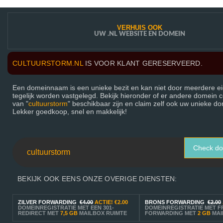
VERHUIS OOK
UW .NL WEBSITE EN DOMEIN
CULTUURSTORM.NL
IS VOOR KLANT GERESERVEERD.
Een domeinnaam is een unieke bezit en kan niet door meerdere e
tegelijk worden vastgelegd. Bekijk hieronder of er andere domein 
van "
cultuurstorm
" beschikbaar zijn en claim zelf ook uw unieke 
Lekker goedkoop, snel en makkelijk!
Check d
BEKIJK OOK EENS ONZE OVERIGE DIENSTEN:
ZILVER FORWARDING
€4.00
ACTIE!
€2.00
BRONS FORWARDING
€2.00
DOMEINREGISTRATIE MET EEN 301-
DOMEINREGISTRATIE MET F
REDIRECT MET
7,5 GB
MAILBOX RUIMTE
FORWARDING MET
2 GB
MAI