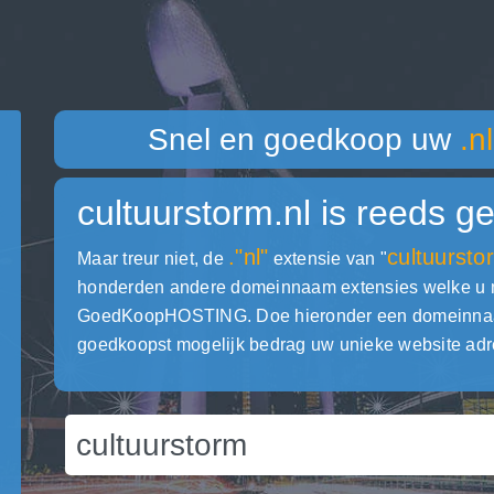
Snel en goedkoop uw
.nl
cultuurstorm.nl
is reeds ge
."nl"
cultuursto
Maar treur niet, de
extensie van "
honderden andere domeinnaam extensies welke u met
GoedKoopHOSTING. Doe hieronder een domeinnaam c
goedkoopst mogelijk bedrag uw unieke website adr