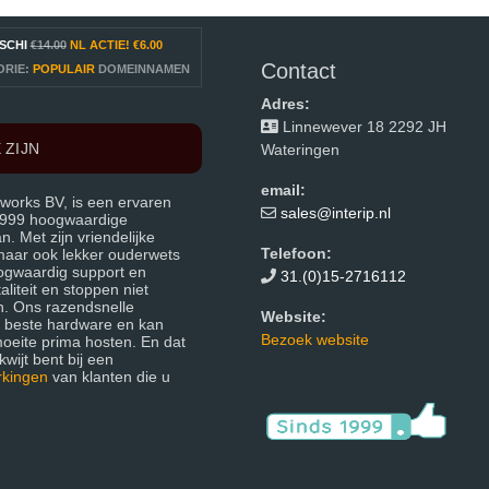
SCHI
€14.00
NL ACTIE!
€6.00
Contact
ORIE:
POPULAIR
DOMEINNAMEN
Adres:
Linnewever 18 2292 JH
 ZIJN
Wateringen
email:
works BV, is een ervaren
sales@interip.nl
 1999 hoogwaardige
 Met zijn vriendelijke
Telefoon:
 maar ook lekker ouderwets
ogwaardig support en
31.(0)15-2716112
liteit en stoppen niet
n. Ons razendsnelle
Website:
e beste hardware en kan
Bezoek website
moeite prima hosten. En dat
wijt bent bij een
rkingen
van klanten die u